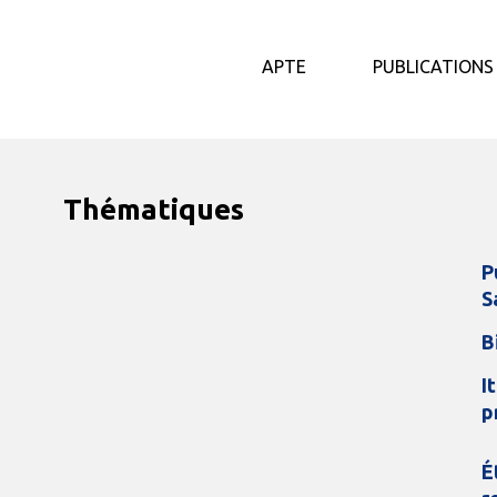
APTE
PUBLICATIONS
Thématiques
P
S
B
I
p
É