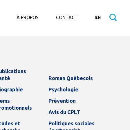
À PROPOS
CONTACT
EN
ublications
anté
Roman Québecois
iographie
Psychologie
tems
Prévention
romotionnels
Avis du CPLT
tudes et
Politiques sociales