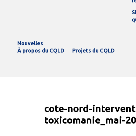
r
S
q
Nouvelles
À propos du CQLD
Projets du CQLD
cote-nord-intervent
toxicomanie_mai-2