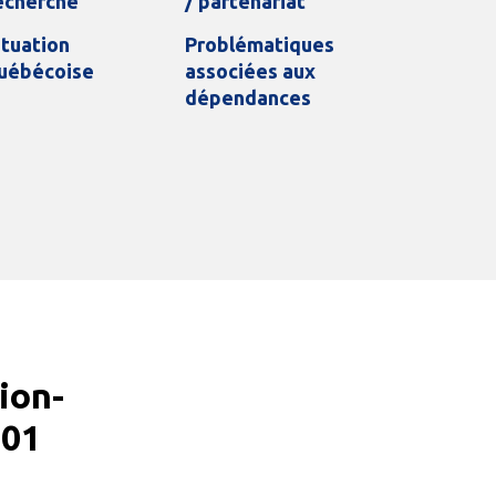
echerche
/ partenariat
ituation
Problématiques
uébécoise
associées aux
dépendances
ion-
001